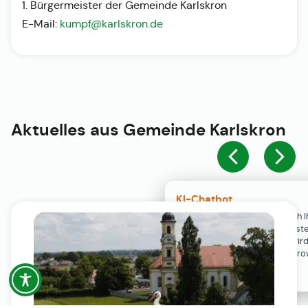
1. Bürgermeister der Gemeinde Karlskron
E-Mail:
kumpf@karlskron.de
Aktuelles aus
Gemeinde Karlskron
KI-Chatbot
Der KI-Chatbot steht erst nach I
Einwilligung in den Cookie-Einste
Verfügung. Der Chat-Verlauf wir
ausschließlich lokal in Ihrem Br
gespeichert.