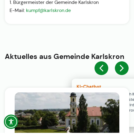
1. Bürgermeister der Gemeinde Karlskron
E-Mail:
kumpf@karlskron.de
Aktuelles aus
Gemeinde Karlskron
KI-Chatbot
Der KI-Chatbot steht erst nach I
Einwilligung in den Cookie-Einste
Verfügung. Der Chat-Verlauf wir
ausschließlich lokal in Ihrem Br
gespeichert.