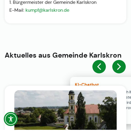
1. Bürgermeister der Gemeinde Karlskron
E-Mail:
kumpf@karlskron.de
Aktuelles aus
Gemeinde Karlskron
KI-Chatbot
Der KI-Chatbot steht erst nach I
Einwilligung in den Cookie-Einste
Verfügung. Der Chat-Verlauf wir
ausschließlich lokal in Ihrem Br
gespeichert.