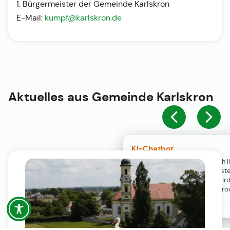
1. Bürgermeister der Gemeinde Karlskron
E-Mail:
kumpf@karlskron.de
Aktuelles aus
Gemeinde Karlskron
KI-Chatbot
Der KI-Chatbot steht erst nach I
Einwilligung in den Cookie-Einste
Verfügung. Der Chat-Verlauf wir
ausschließlich lokal in Ihrem Br
gespeichert.