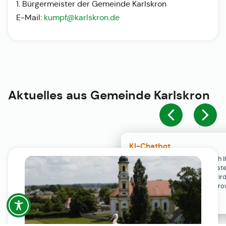
1. Bürgermeister der Gemeinde Karlskron
E-Mail:
kumpf@karlskron.de
Aktuelles aus
Gemeinde Karlskron
KI-Chatbot
Der KI-Chatbot steht erst nach I
Einwilligung in den Cookie-Einste
Verfügung. Der Chat-Verlauf wir
ausschließlich lokal in Ihrem Br
gespeichert.