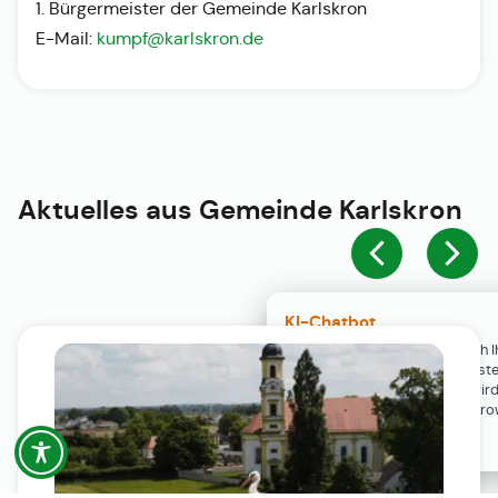
1. Bürgermeister der Gemeinde Karlskron
E-Mail:
kumpf@karlskron.de
Aktuelles aus
Gemeinde Karlskron
KI-Chatbot
Der KI-Chatbot steht erst nach I
Einwilligung in den Cookie-Einste
Verfügung. Der Chat-Verlauf wir
ausschließlich lokal in Ihrem Br
gespeichert.