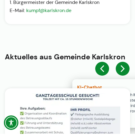
1. Bürgermeister der Gemeinde Karlskron
E-Mail:
kumpf@karlskron.de
Aktuelles aus
Gemeinde Karlskron
KI-Chatbot
Der KI-Chatbot steht erst nach I
Einwilligung in den Cookie-Einste
Verfügung. Der Chat-Verlauf wir
ausschließlich lokal in Ihrem Br
gespeichert.