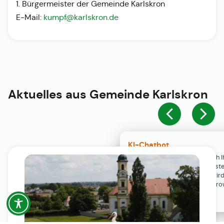
1. Bürgermeister der Gemeinde Karlskron
E-Mail:
kumpf@karlskron.de
Aktuelles aus
Gemeinde Karlskron
KI-Chatbot
Der KI-Chatbot steht erst nach I
Einwilligung in den Cookie-Einste
Verfügung. Der Chat-Verlauf wir
ausschließlich lokal in Ihrem Br
gespeichert.