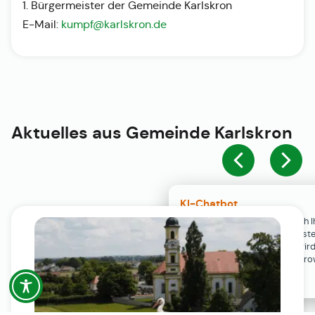
1. Bürgermeister der Gemeinde Karlskron
E-Mail:
kumpf@karlskron.de
Aktuelles aus
Gemeinde Karlskron
KI-Chatbot
Der KI-Chatbot steht erst nach I
Einwilligung in den Cookie-Einste
Verfügung. Der Chat-Verlauf wir
ausschließlich lokal in Ihrem Br
gespeichert.