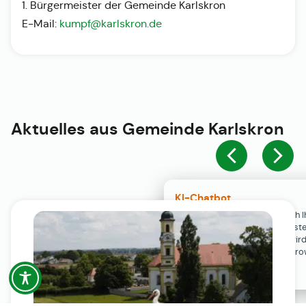
1. Bürgermeister der Gemeinde Karlskron
E-Mail:
kumpf@karlskron.de
Aktuelles aus
Gemeinde Karlskron
KI-Chatbot
Der KI-Chatbot steht erst nach I
Einwilligung in den Cookie-Einste
Verfügung. Der Chat-Verlauf wir
ausschließlich lokal in Ihrem Br
gespeichert.