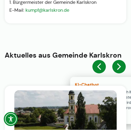
1. Bürgermeister der Gemeinde Karlskron
E-Mail:
kumpf@karlskron.de
Aktuelles aus
Gemeinde Karlskron
KI-Chatbot
Der KI-Chatbot steht erst nach I
Einwilligung in den Cookie-Einste
Verfügung. Der Chat-Verlauf wir
ausschließlich lokal in Ihrem Br
gespeichert.