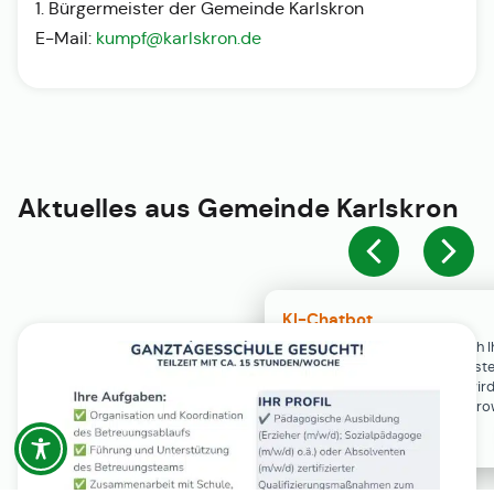
1. Bürgermeister der Gemeinde Karlskron
E-Mail:
kumpf@karlskron.de
Aktuelles aus
Gemeinde Karlskron
KI-Chatbot
Der KI-Chatbot steht erst nach I
Einwilligung in den Cookie-Einste
Verfügung. Der Chat-Verlauf wir
ausschließlich lokal in Ihrem Br
gespeichert.