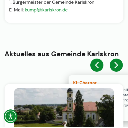
1. Bürgermeister der Gemeinde Karlskron
E-Mail:
kumpf@karlskron.de
Aktuelles aus
Gemeinde Karlskron
KI-Chatbot
Der KI-Chatbot steht erst nach I
Einwilligung in den Cookie-Einste
Verfügung. Der Chat-Verlauf wir
ausschließlich lokal in Ihrem Br
gespeichert.