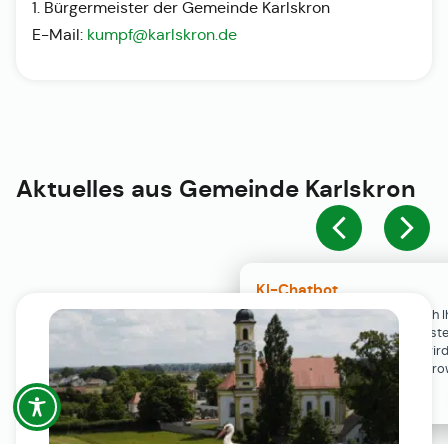
1. Bürgermeister der Gemeinde Karlskron
E-Mail:
kumpf@karlskron.de
Aktuelles aus
Gemeinde Karlskron
KI-Chatbot
Der KI-Chatbot steht erst nach I
Einwilligung in den Cookie-Einste
Verfügung. Der Chat-Verlauf wir
ausschließlich lokal in Ihrem Br
gespeichert.