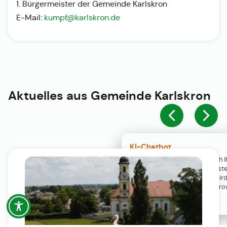
1. Bürgermeister der Gemeinde Karlskron
E-Mail:
kumpf@karlskron.de
Aktuelles aus
Gemeinde Karlskron
KI-Chatbot
Der KI-Chatbot steht erst nach I
Einwilligung in den Cookie-Einste
Verfügung. Der Chat-Verlauf wir
ausschließlich lokal in Ihrem Br
gespeichert.