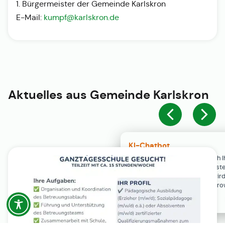
1. Bürgermeister der Gemeinde Karlskron
E-Mail:
kumpf@karlskron.de
Aktuelles aus
Gemeinde Karlskron
KI-Chatbot
Der KI-Chatbot steht erst nach I
Einwilligung in den Cookie-Einste
Verfügung. Der Chat-Verlauf wir
ausschließlich lokal in Ihrem Br
gespeichert.