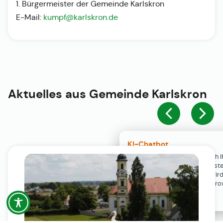
1. Bürgermeister der Gemeinde Karlskron
E-Mail:
kumpf@karlskron.de
Aktuelles aus
Gemeinde Karlskron
KI-Chatbot
Der KI-Chatbot steht erst nach I
Einwilligung in den Cookie-Einste
Verfügung. Der Chat-Verlauf wir
ausschließlich lokal in Ihrem Br
gespeichert.