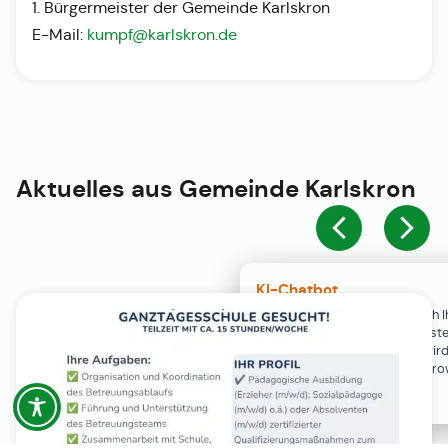
1. Bürgermeister der Gemeinde Karlskron
E-Mail:
kumpf@karlskron.de
Aktuelles aus
Gemeinde Karlskron
KI-Chatbot
Der KI-Chatbot steht erst nach I
Einwilligung in den Cookie-Einste
Verfügung. Der Chat-Verlauf wir
ausschließlich lokal in Ihrem Br
gespeichert.