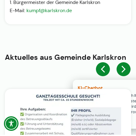
1. Bürgermeister der Gemeinde Karlskron
E-Mail:
kumpf@karlskron.de
Aktuelles aus
Gemeinde Karlskron
KI-Chatbot
Der KI-Chatbot steht erst nach I
Einwilligung in den Cookie-Einste
Verfügung. Der Chat-Verlauf wir
ausschließlich lokal in Ihrem Br
gespeichert.