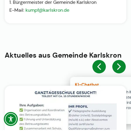
1. Bürgermeister der Gemeinde Karlskron
E-Mail:
kumpf@karlskron.de
Aktuelles aus
Gemeinde Karlskron
KI-Chatbot
Der KI-Chatbot steht erst nach I
Einwilligung in den Cookie-Einste
Verfügung. Der Chat-Verlauf wir
ausschließlich lokal in Ihrem Br
gespeichert.