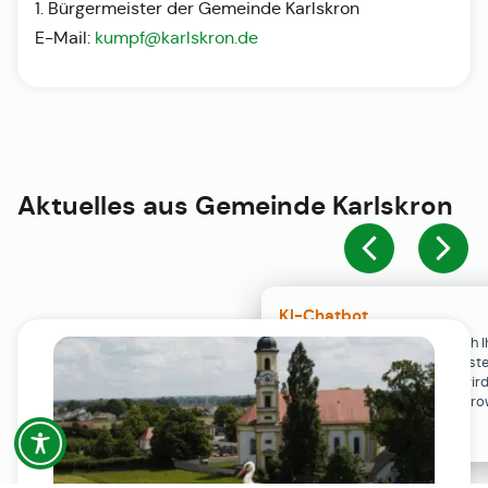
1. Bürgermeister der Gemeinde Karlskron
E-Mail:
kumpf@karlskron.de
Aktuelles aus
Gemeinde Karlskron
KI-Chatbot
Der KI-Chatbot steht erst nach I
Einwilligung in den Cookie-Einste
Verfügung. Der Chat-Verlauf wir
ausschließlich lokal in Ihrem Br
gespeichert.