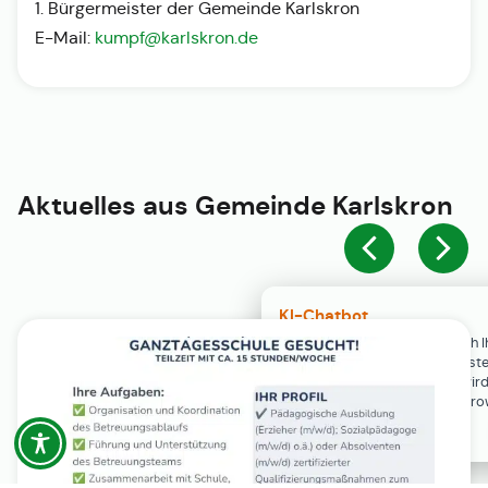
1. Bürgermeister der Gemeinde Karlskron
E-Mail:
kumpf@karlskron.de
Aktuelles aus
Gemeinde Karlskron
KI-Chatbot
Der KI-Chatbot steht erst nach I
Einwilligung in den Cookie-Einste
Verfügung. Der Chat-Verlauf wir
ausschließlich lokal in Ihrem Br
gespeichert.