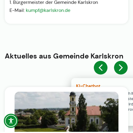
1. Bürgermeister der Gemeinde Karlskron
E-Mail:
kumpf@karlskron.de
Aktuelles aus
Gemeinde Karlskron
KI-Chatbot
Der KI-Chatbot steht erst nach I
Einwilligung in den Cookie-Einste
Verfügung. Der Chat-Verlauf wir
ausschließlich lokal in Ihrem Br
gespeichert.