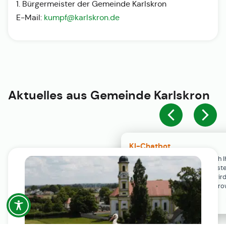
1. Bürgermeister der Gemeinde Karlskron
E-Mail:
kumpf@karlskron.de
Aktuelles aus
Gemeinde Karlskron
KI-Chatbot
Der KI-Chatbot steht erst nach I
Einwilligung in den Cookie-Einste
Verfügung. Der Chat-Verlauf wir
ausschließlich lokal in Ihrem Br
gespeichert.