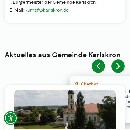
1. Bürgermeister der Gemeinde Karlskron
E-Mail:
kumpf@karlskron.de
Aktuelles aus
Gemeinde Karlskron
KI-Chatbot
Der KI-Chatbot steht erst nach I
Einwilligung in den Cookie-Einste
Verfügung. Der Chat-Verlauf wir
ausschließlich lokal in Ihrem Br
gespeichert.