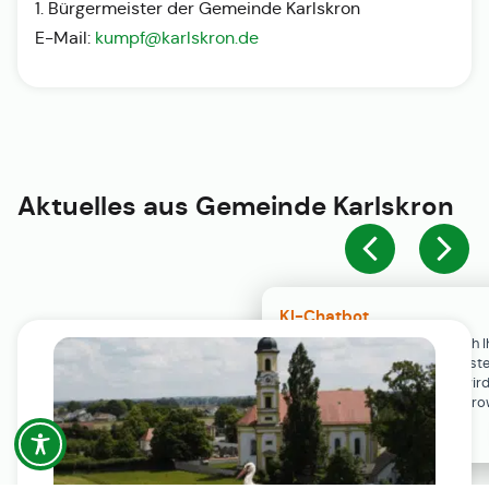
1. Bürgermeister der Gemeinde Karlskron
E-Mail:
kumpf@karlskron.de
Aktuelles aus
Gemeinde Karlskron
KI-Chatbot
Der KI-Chatbot steht erst nach I
Einwilligung in den Cookie-Einste
Verfügung. Der Chat-Verlauf wir
ausschließlich lokal in Ihrem Br
gespeichert.