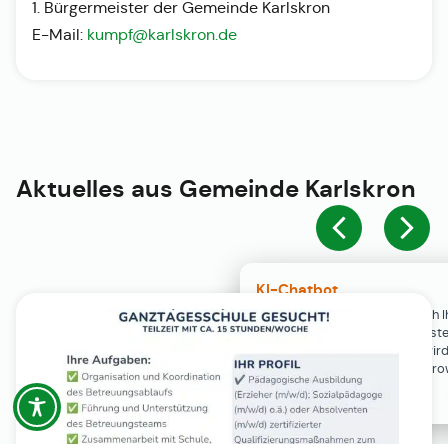
1. Bürgermeister der Gemeinde Karlskron
E-Mail:
kumpf@karlskron.de
Aktuelles aus
Gemeinde Karlskron
KI-Chatbot
Der KI-Chatbot steht erst nach I
Einwilligung in den Cookie-Einste
Verfügung. Der Chat-Verlauf wir
ausschließlich lokal in Ihrem Br
gespeichert.