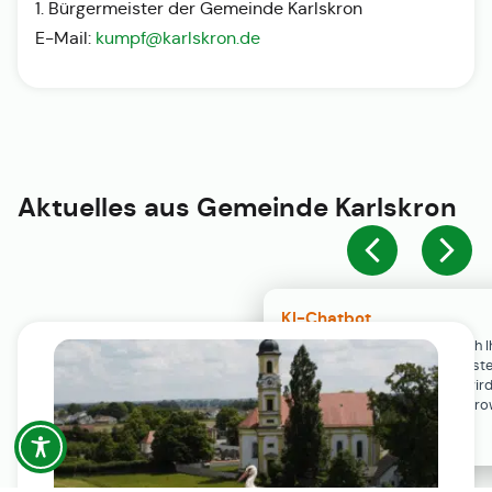
1. Bürgermeister der Gemeinde Karlskron
E-Mail:
kumpf@karlskron.de
Aktuelles aus
Gemeinde Karlskron
KI-Chatbot
Der KI-Chatbot steht erst nach I
Einwilligung in den Cookie-Einste
Verfügung. Der Chat-Verlauf wir
ausschließlich lokal in Ihrem Br
gespeichert.