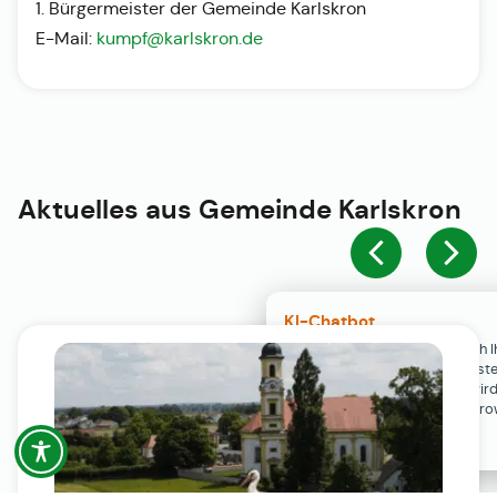
1. Bürgermeister der Gemeinde Karlskron
E-Mail:
kumpf@karlskron.de
Aktuelles aus
Gemeinde Karlskron
KI-Chatbot
Der KI-Chatbot steht erst nach I
Einwilligung in den Cookie-Einste
Verfügung. Der Chat-Verlauf wir
ausschließlich lokal in Ihrem Br
gespeichert.