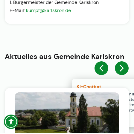
1. Bürgermeister der Gemeinde Karlskron
E-Mail:
kumpf@karlskron.de
Aktuelles aus
Gemeinde Karlskron
KI-Chatbot
Der KI-Chatbot steht erst nach I
Einwilligung in den Cookie-Einste
Verfügung. Der Chat-Verlauf wir
ausschließlich lokal in Ihrem Br
gespeichert.