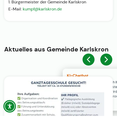
1. Bürgermeister der Gemeinde Karlskron
E-Mail:
kumpf@karlskron.de
Aktuelles aus
Gemeinde Karlskron
KI-Chatbot
Der KI-Chatbot steht erst nach I
Einwilligung in den Cookie-Einste
Verfügung. Der Chat-Verlauf wir
ausschließlich lokal in Ihrem Br
gespeichert.