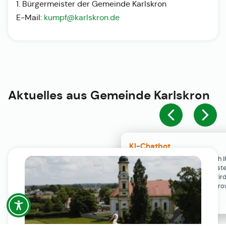
1. Bürgermeister der Gemeinde Karlskron
E-Mail:
kumpf@karlskron.de
Aktuelles aus
Gemeinde Karlskron
KI-Chatbot
Der KI-Chatbot steht erst nach I
Einwilligung in den Cookie-Einste
Verfügung. Der Chat-Verlauf wir
ausschließlich lokal in Ihrem Br
gespeichert.