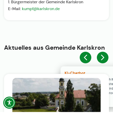
1. Bürgermeister der Gemeinde Karlskron
E-Mail:
kumpf@karlskron.de
Aktuelles aus
Gemeinde Karlskron
KI-Chatbot
Der KI-Chatbot steht erst nach I
Einwilligung in den Cookie-Einste
Verfügung. Der Chat-Verlauf wir
ausschließlich lokal in Ihrem Br
gespeichert.