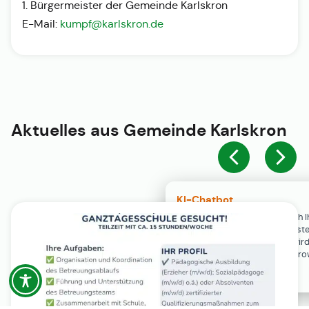
1. Bürgermeister der Gemeinde Karlskron
E-Mail:
kumpf@karlskron.de
Aktuelles aus
Gemeinde Karlskron
KI-Chatbot
Der KI-Chatbot steht erst nach I
Einwilligung in den Cookie-Einste
Verfügung. Der Chat-Verlauf wir
ausschließlich lokal in Ihrem Br
gespeichert.