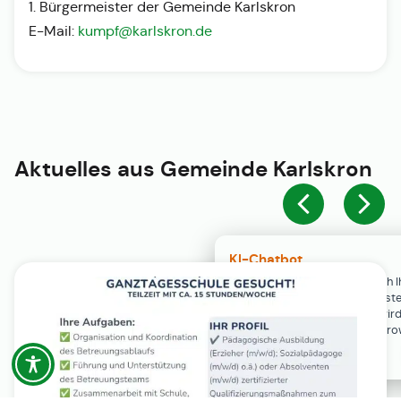
1. Bürgermeister der Gemeinde Karlskron
E-Mail:
kumpf@karlskron.de
Aktuelles aus
Gemeinde Karlskron
KI-Chatbot
Der KI-Chatbot steht erst nach I
Einwilligung in den Cookie-Einste
Verfügung. Der Chat-Verlauf wir
ausschließlich lokal in Ihrem Br
gespeichert.