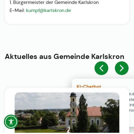
1. Bürgermeister der Gemeinde Karlskron
E-Mail:
kumpf@karlskron.de
Aktuelles aus
Gemeinde Karlskron
KI-Chatbot
Der KI-Chatbot steht erst nach I
Einwilligung in den Cookie-Einste
Verfügung. Der Chat-Verlauf wir
ausschließlich lokal in Ihrem Br
gespeichert.