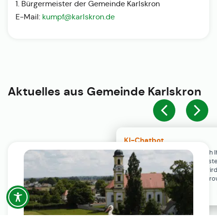
1. Bürgermeister der Gemeinde Karlskron
E-Mail:
kumpf@karlskron.de
Aktuelles aus
Gemeinde Karlskron
KI-Chatbot
Der KI-Chatbot steht erst nach I
Einwilligung in den Cookie-Einste
Verfügung. Der Chat-Verlauf wir
ausschließlich lokal in Ihrem Br
gespeichert.