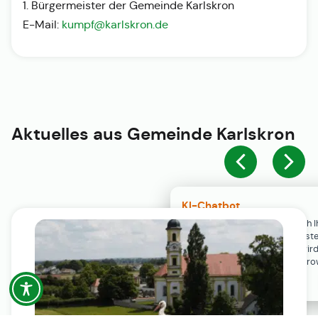
1. Bürgermeister der Gemeinde Karlskron
E-Mail:
kumpf@karlskron.de
Aktuelles aus
Gemeinde Karlskron
KI-Chatbot
Der KI-Chatbot steht erst nach I
Einwilligung in den Cookie-Einste
Verfügung. Der Chat-Verlauf wir
ausschließlich lokal in Ihrem Br
gespeichert.