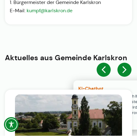
1. Bürgermeister der Gemeinde Karlskron
E-Mail:
kumpf@karlskron.de
Aktuelles aus
Gemeinde Karlskron
KI-Chatbot
Der KI-Chatbot steht erst nach I
Einwilligung in den Cookie-Einste
Verfügung. Der Chat-Verlauf wir
ausschließlich lokal in Ihrem Br
gespeichert.