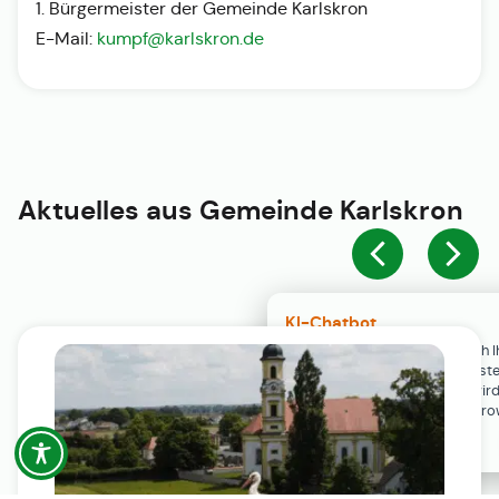
1. Bürgermeister der Gemeinde Karlskron
E-Mail:
kumpf@karlskron.de
Aktuelles aus
Gemeinde Karlskron
KI-Chatbot
Der KI-Chatbot steht erst nach I
Einwilligung in den Cookie-Einste
Verfügung. Der Chat-Verlauf wir
ausschließlich lokal in Ihrem Br
gespeichert.