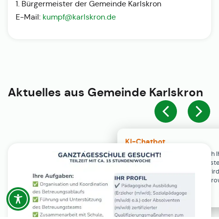
1. Bürgermeister der Gemeinde Karlskron
E-Mail:
kumpf@karlskron.de
Aktuelles aus
Gemeinde Karlskron
KI-Chatbot
Der KI-Chatbot steht erst nach I
Einwilligung in den Cookie-Einste
Verfügung. Der Chat-Verlauf wir
ausschließlich lokal in Ihrem Br
gespeichert.