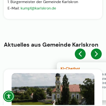
1. Bürgermeister der Gemeinde Karlskron
E-Mail:
kumpf@karlskron.de
Aktuelles aus
Gemeinde Karlskron
KI-Chatbot
Der KI-Chatbot steht erst nach I
Einwilligung in den Cookie-Einste
Verfügung. Der Chat-Verlauf wir
ausschließlich lokal in Ihrem Br
gespeichert.