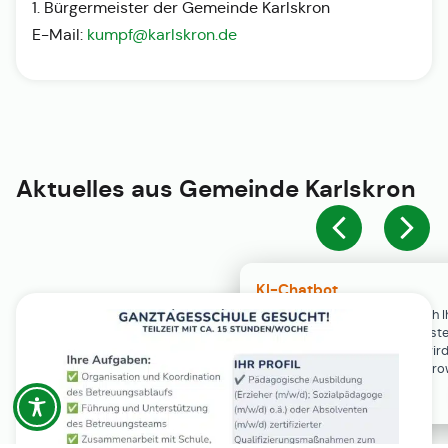
1. Bürgermeister der Gemeinde Karlskron
E-Mail:
kumpf@karlskron.de
Aktuelles aus
Gemeinde Karlskron
KI-Chatbot
Der KI-Chatbot steht erst nach I
Einwilligung in den Cookie-Einste
Verfügung. Der Chat-Verlauf wir
ausschließlich lokal in Ihrem Br
gespeichert.