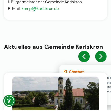
1. Bürgermeister der Gemeinde Karlskron
E-Mail:
kumpf@karlskron.de
Aktuelles aus
Gemeinde Karlskron
KI-Chatbot
Der KI-Chatbot steht erst nach I
Einwilligung in den Cookie-Einste
Verfügung. Der Chat-Verlauf wir
ausschließlich lokal in Ihrem Br
gespeichert.