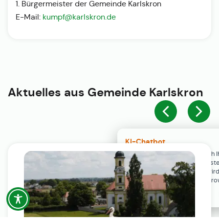
1. Bürgermeister der Gemeinde Karlskron
E-Mail:
kumpf@karlskron.de
Aktuelles aus
Gemeinde Karlskron
KI-Chatbot
Der KI-Chatbot steht erst nach I
Einwilligung in den Cookie-Einste
Verfügung. Der Chat-Verlauf wir
ausschließlich lokal in Ihrem Br
gespeichert.