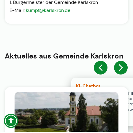
1. Bürgermeister der Gemeinde Karlskron
E-Mail:
kumpf@karlskron.de
Aktuelles aus
Gemeinde Karlskron
KI-Chatbot
Der KI-Chatbot steht erst nach I
Einwilligung in den Cookie-Einste
Verfügung. Der Chat-Verlauf wir
ausschließlich lokal in Ihrem Br
gespeichert.