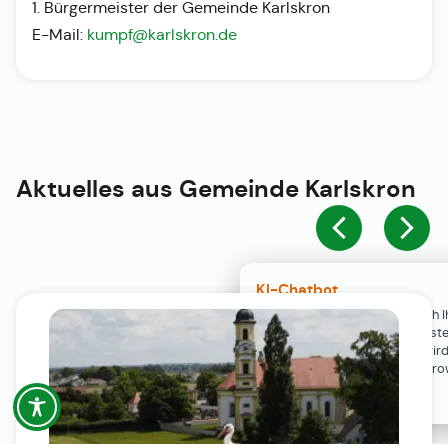
1. Bürgermeister der Gemeinde Karlskron
E-Mail:
kumpf@karlskron.de
Aktuelles aus
Gemeinde Karlskron
KI-Chatbot
Der KI-Chatbot steht erst nach I
Einwilligung in den Cookie-Einste
Verfügung. Der Chat-Verlauf wir
ausschließlich lokal in Ihrem Br
gespeichert.