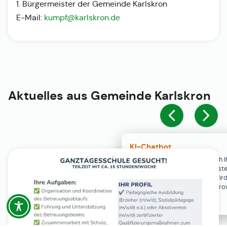
1. Bürgermeister der Gemeinde Karlskron
E-Mail:
kumpf@karlskron.de
Aktuelles aus
Gemeinde Karlskron
KI-Chatbot
Der KI-Chatbot steht erst nach I
Einwilligung in den Cookie-Einste
Verfügung. Der Chat-Verlauf wir
ausschließlich lokal in Ihrem Br
gespeichert.