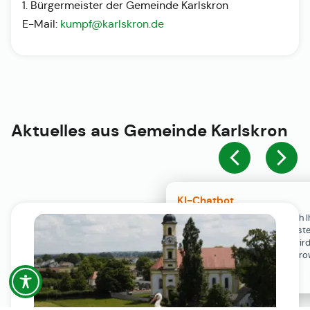
1. Bürgermeister der Gemeinde Karlskron
E-Mail:
kumpf@karlskron.de
Aktuelles aus
Gemeinde Karlskron
KI-Chatbot
Der KI-Chatbot steht erst nach I
Einwilligung in den Cookie-Einste
Verfügung. Der Chat-Verlauf wir
ausschließlich lokal in Ihrem Br
gespeichert.