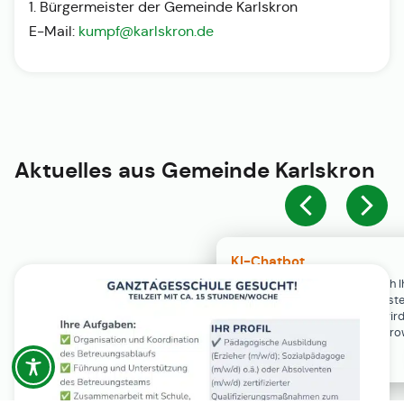
1. Bürgermeister der Gemeinde Karlskron
E-Mail:
kumpf@karlskron.de
Aktuelles aus
Gemeinde Karlskron
KI-Chatbot
Der KI-Chatbot steht erst nach I
Einwilligung in den Cookie-Einste
Verfügung. Der Chat-Verlauf wir
ausschließlich lokal in Ihrem Br
gespeichert.